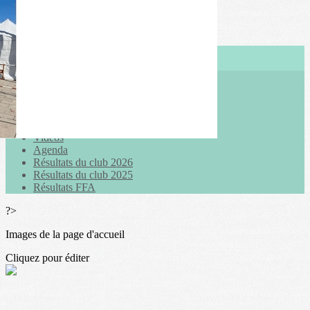
Exporter les lignes sélectionnées
Exporter toutes les colonnes
Exporter uniquement les colonnes affichées
Menu
<
>
Actualités
Galeries photo
Vidéos
Agenda
Résultats du club 2026
Résultats du club 2025
Résultats FFA
?>
Images de la page d'accueil
Cliquez pour éditer