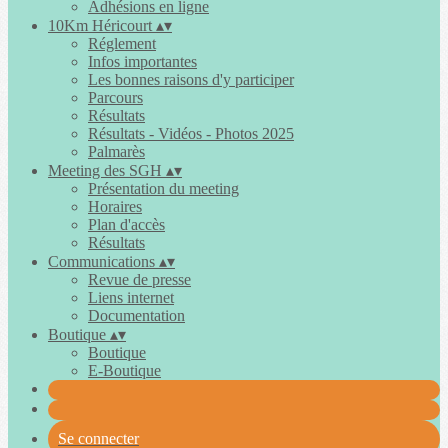
Adhésions en ligne
10Km Héricourt
▴
▾
Réglement
Infos importantes
Les bonnes raisons d'y participer
Parcours
Résultats
Résultats - Vidéos - Photos 2025
Palmarès
Meeting des SGH
▴
▾
Présentation du meeting
Horaires
Plan d'accès
Résultats
Communications
▴
▾
Revue de presse
Liens internet
Documentation
Boutique
▴
▾
Boutique
E-Boutique
Se connecter