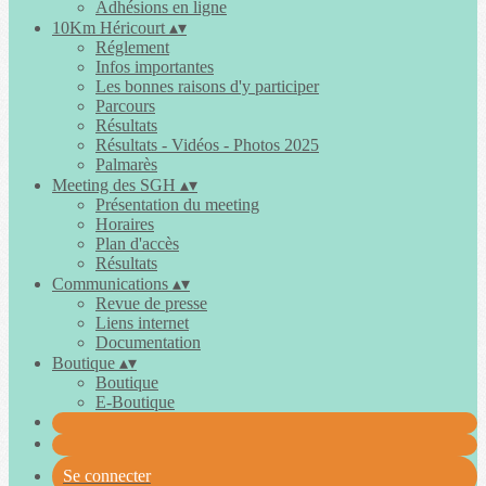
Adhésions en ligne
10Km Héricourt
▴
▾
Réglement
Infos importantes
Les bonnes raisons d'y participer
Parcours
Résultats
Résultats - Vidéos - Photos 2025
Palmarès
Meeting des SGH
▴
▾
Présentation du meeting
Horaires
Plan d'accès
Résultats
Communications
▴
▾
Revue de presse
Liens internet
Documentation
Boutique
▴
▾
Boutique
E-Boutique
Se connecter