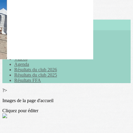
Exporter les lignes sélectionnées
Exporter toutes les colonnes
Exporter uniquement les colonnes affichées
Menu
<
>
Actualités
Galeries photo
Vidéos
Agenda
Résultats du club 2026
Résultats du club 2025
Résultats FFA
?>
Images de la page d'accueil
Cliquez pour éditer