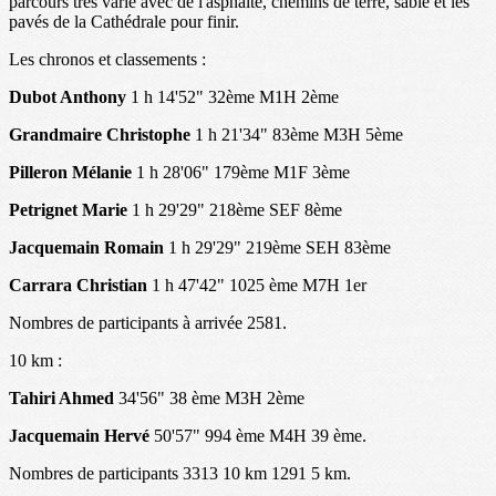
parcours très varié avec de l'asphalte, chemins de terre, sable et les
pavés de la Cathédrale pour finir.
Les chronos et classements :
Dubot Anthony
1 h 14'52" 32ème M1H 2ème
Grandmaire Christophe
1 h 21'34" 83ème M3H 5ème
Pilleron Mélanie
1 h 28'06" 179ème M1F 3ème
Petrignet Marie
1 h 29'29" 218ème SEF 8ème
Jacquemain Romain
1 h 29'29" 219ème SEH 83ème
Carrara Christian
1 h 47'42" 1025 ème M7H 1er
Nombres de participants à arrivée 2581.
10 km :
Tahiri Ahmed
34'56" 38 ème M3H 2ème
Jacquemain Hervé
50'57" 994 ème M4H 39 ème.
Nombres de participants 3313 10 km 1291 5 km.