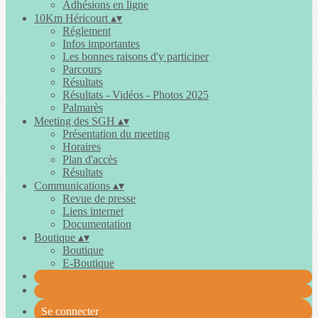
Adhésions en ligne
10Km Héricourt
▴
▾
Réglement
Infos importantes
Les bonnes raisons d'y participer
Parcours
Résultats
Résultats - Vidéos - Photos 2025
Palmarès
Meeting des SGH
▴
▾
Présentation du meeting
Horaires
Plan d'accès
Résultats
Communications
▴
▾
Revue de presse
Liens internet
Documentation
Boutique
▴
▾
Boutique
E-Boutique
Se connecter