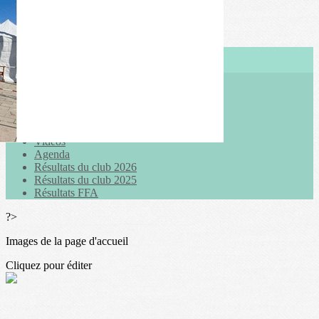
Exporter les lignes sélectionnées
Exporter toutes les colonnes
Exporter uniquement les colonnes affichées
Menu
<
>
Actualités
Galeries photo
Vidéos
Agenda
Résultats du club 2026
Résultats du club 2025
Résultats FFA
?>
Images de la page d'accueil
Cliquez pour éditer