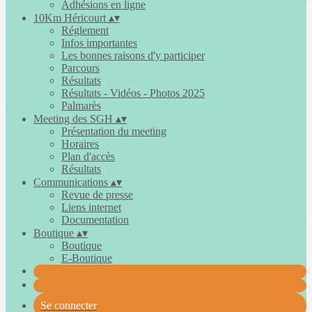
Adhésions en ligne
10Km Héricourt
▴
▾
Réglement
Infos importantes
Les bonnes raisons d'y participer
Parcours
Résultats
Résultats - Vidéos - Photos 2025
Palmarès
Meeting des SGH
▴
▾
Présentation du meeting
Horaires
Plan d'accès
Résultats
Communications
▴
▾
Revue de presse
Liens internet
Documentation
Boutique
▴
▾
Boutique
E-Boutique
Se connecter