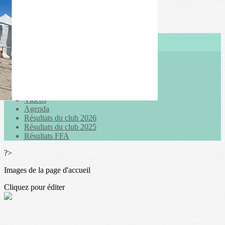
Exporter les lignes sélectionnées
Exporter toutes les colonnes
Exporter uniquement les colonnes affichées
Menu
<
>
Actualités
Galeries photo
Vidéos
Agenda
Résultats du club 2026
Résultats du club 2025
Résultats FFA
?>
Images de la page d'accueil
Cliquez pour éditer