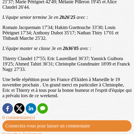
21'37; Marie Pétrignet 42'49; Mélanie Pilleron 19'45 et Alice
Claudel 26'44.
L'équipe senior termine 3e en
2h26'25
avec :
Romain Jacquemain 17'34; Hakim Guettouche 33'30; Louis
Pétrignet 17'34; Anthony Dubot 35'17; Nathan Thiry 17'01 et
Thibault Marche 25'32.
L'équipe master se classe 3e en
2h36'05
avec :
Thierry Claudel 17''55; Eric Laureillard 36'37; Yannick Guibora
19'25; Ahmed Tahiri 36'31; Christophe Grandmaire 18'09 et Franck
Nagy 27'33.
Une belle répétition pour les France d'Ekiden à Marseille le 19
novembre prochain . Un grand merci en particulier à Christophe,
Eric et Thierry et à tous pour la bonne humeur et l'esprit d'équipe qui
a prévalu lors de ce weekend.
0 commentaire(s)
Connectez-vous pour laisser un commentaire