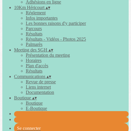
Adhésions en ligne
10Km Héricourt
▴
▾
Réglement
Infos importantes
Les bonnes raisons d'y participer
Parcours
Résultats
Résultats - Vidéos - Photos 2025
Palmarès
Meeting des SGH
▴
▾
Présentation du meeting
Horaires
Plan d'accès
Résultats
Communications
▴
▾
Revue de presse
Liens internet
Documentation
Boutique
▴
▾
Boutique
E-Boutique
Se connecter