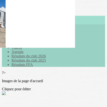
Exporter les lignes sélectionnées
Exporter toutes les colonnes
Exporter uniquement les colonnes affichées
Menu
<
>
Actualités
Galeries photo
Vidéos
Agenda
Résultats du club 2026
Résultats du club 2025
Résultats FFA
?>
Images de la page d'accueil
Cliquez pour éditer