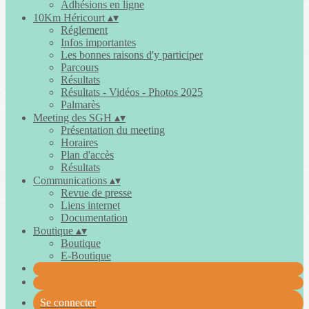
Adhésions en ligne
10Km Héricourt
▴
▾
Réglement
Infos importantes
Les bonnes raisons d'y participer
Parcours
Résultats
Résultats - Vidéos - Photos 2025
Palmarès
Meeting des SGH
▴
▾
Présentation du meeting
Horaires
Plan d'accès
Résultats
Communications
▴
▾
Revue de presse
Liens internet
Documentation
Boutique
▴
▾
Boutique
E-Boutique
Se connecter