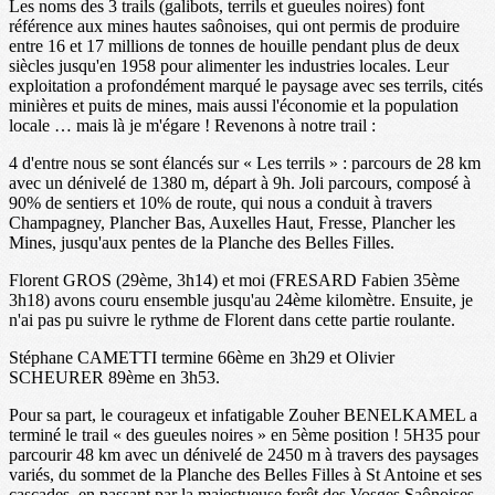
Les noms des 3 trails (galibots, terrils et gueules noires) font
référence aux mines hautes saônoises, qui ont permis de produire
entre 16 et 17 millions de tonnes de houille pendant plus de deux
siècles jusqu'en 1958 pour alimenter les industries locales. Leur
exploitation a profondément marqué le paysage avec ses terrils, cités
minières et puits de mines, mais aussi l'économie et la population
locale … mais là je m'égare ! Revenons à notre trail :
4 d'entre nous se sont élancés sur « Les terrils » : parcours de 28 km
avec un dénivelé de 1380 m, départ à 9h. Joli parcours, composé à
90% de sentiers et 10% de route, qui nous a conduit à travers
Champagney, Plancher Bas, Auxelles Haut, Fresse, Plancher les
Mines, jusqu'aux pentes de la Planche des Belles Filles.
Florent GROS (29ème, 3h14) et moi (FRESARD Fabien 35ème
3h18) avons couru ensemble jusqu'au 24ème kilomètre. Ensuite, je
n'ai pas pu suivre le rythme de Florent dans cette partie roulante.
Stéphane CAMETTI termine 66ème en 3h29 et Olivier
SCHEURER 89ème en 3h53.
Pour sa part, le courageux et infatigable Zouher BENELKAMEL a
terminé le trail « des gueules noires » en 5ème position ! 5H35 pour
parcourir 48 km avec un dénivelé de 2450 m à travers des paysages
variés, du sommet de la Planche des Belles Filles à St Antoine et ses
cascades, en passant par la majestueuse forêt des Vosges Saônoises.