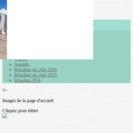
Exporter les lignes sélectionnées
Exporter toutes les colonnes
Exporter uniquement les colonnes affichées
Menu
<
>
Actualités
Galeries photo
Vidéos
Agenda
Résultats du club 2026
Résultats du club 2025
Résultats FFA
?>
Images de la page d'accueil
Cliquez pour éditer