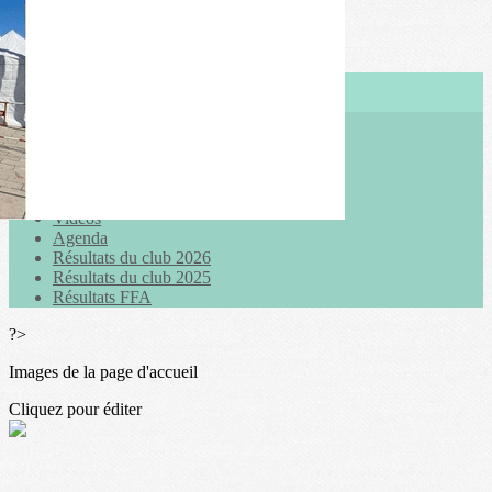
Exporter les lignes sélectionnées
Exporter toutes les colonnes
Exporter uniquement les colonnes affichées
Menu
<
>
Actualités
Galeries photo
Vidéos
Agenda
Résultats du club 2026
Résultats du club 2025
Résultats FFA
?>
Images de la page d'accueil
Cliquez pour éditer