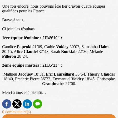
Une fois encore, nous pouvons être fier d’avoir quatre équipes
qualifiées pour les France.
Bravo à tous.
Ci joint les résultats
1ère équipe féminine : 2H49’10" :
Candice
Paproki
21’09, Cathie
Voidey
39’03, Samantha
Halm
20’15, Alice
Claudel
37’43, Sarah
Bouktab
22’36, Mélanie
Pilleron
28’24.
2ème équipe masters : 2H35’23" :
Mathieu
Jacquey
18’31, Éric
Laureillard
35’54, Thierry
Claudel
18’40, Frederic Pierre 36’23, Emmanuel
Voidey
18’45, Christophe
Grandmaire
27’00.
Merci à tous et à bientôt…
0 commentaire(s)