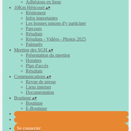
Adhésions en ligne
10Km Héricourt
▴
▾
Réglement
Infos importantes
Les bonnes raisons d'y participer
Parcours
Résultats
Résultats - Vidéos - Photos 2025
Palmarès
Meeting des SGH
▴
▾
Présentation du meeting
Horaires
Plan d'accès
Résultats
Communications
▴
▾
Revue de presse
Liens internet
Documentation
Boutique
▴
▾
Boutique
E-Boutique
Se connecter