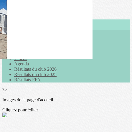
Exporter les lignes sélectionnées
Exporter toutes les colonnes
Exporter uniquement les colonnes affichées
Menu
<
>
Actualités
Galeries photo
Vidéos
Agenda
Résultats du club 2026
Résultats du club 2025
Résultats FFA
?>
Images de la page d'accueil
Cliquez pour éditer