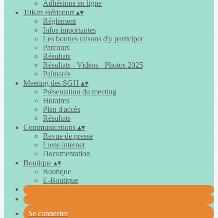
Adhésions en ligne
10Km Héricourt
▴
▾
Réglement
Infos importantes
Les bonnes raisons d'y participer
Parcours
Résultats
Résultats - Vidéos - Photos 2025
Palmarès
Meeting des SGH
▴
▾
Présentation du meeting
Horaires
Plan d'accès
Résultats
Communications
▴
▾
Revue de presse
Liens internet
Documentation
Boutique
▴
▾
Boutique
E-Boutique
Se connecter