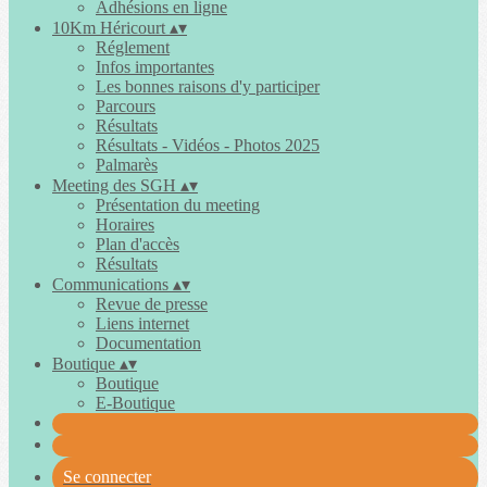
Adhésions en ligne
10Km Héricourt
▴
▾
Réglement
Infos importantes
Les bonnes raisons d'y participer
Parcours
Résultats
Résultats - Vidéos - Photos 2025
Palmarès
Meeting des SGH
▴
▾
Présentation du meeting
Horaires
Plan d'accès
Résultats
Communications
▴
▾
Revue de presse
Liens internet
Documentation
Boutique
▴
▾
Boutique
E-Boutique
Se connecter