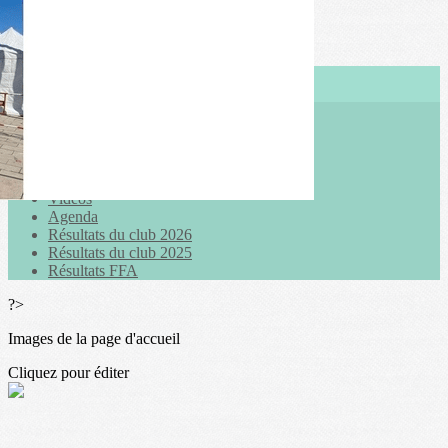
Exporter les lignes sélectionnées
Exporter toutes les colonnes
Exporter uniquement les colonnes affichées
Menu
<
>
Actualités
Galeries photo
Vidéos
Agenda
Résultats du club 2026
Résultats du club 2025
Résultats FFA
?>
Images de la page d'accueil
Cliquez pour éditer