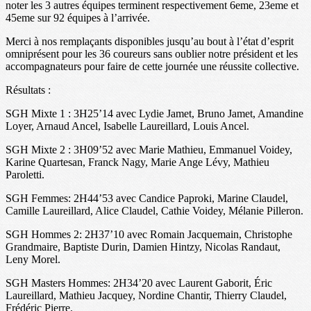
noter les 3 autres équipes terminent respectivement 6eme, 23eme et
45eme sur 92 équipes à l’arrivée.
Merci à nos remplaçants disponibles jusqu’au bout à l’état d’esprit
omniprésent pour les 36 coureurs sans oublier notre président et les
accompagnateurs pour faire de cette journée une réussite collective.
Résultats :
SGH Mixte 1 : 3H25’14 avec Lydie Jamet, Bruno Jamet, Amandine
Loyer, Arnaud Ancel, Isabelle Laureillard, Louis Ancel.
SGH Mixte 2 : 3H09’52 avec Marie Mathieu, Emmanuel Voidey,
Karine Quartesan, Franck Nagy, Marie Ange Lévy, Mathieu
Paroletti.
SGH Femmes: 2H44’53 avec Candice Paproki, Marine Claudel,
Camille Laureillard, Alice Claudel, Cathie Voidey, Mélanie Pilleron.
SGH Hommes 2: 2H37’10 avec Romain Jacquemain, Christophe
Grandmaire, Baptiste Durin, Damien Hintzy, Nicolas Randaut,
Leny Morel.
SGH Masters Hommes: 2H34’20 avec Laurent Gaborit, Éric
Laureillard, Mathieu Jacquey, Nordine Chantir, Thierry Claudel,
Frédéric Pierre.