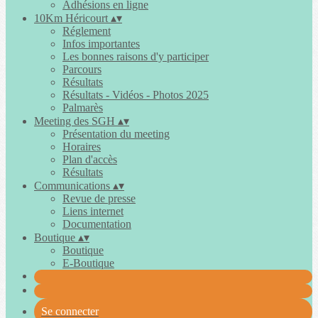
Adhésions en ligne
10Km Héricourt
▴
▾
Réglement
Infos importantes
Les bonnes raisons d'y participer
Parcours
Résultats
Résultats - Vidéos - Photos 2025
Palmarès
Meeting des SGH
▴
▾
Présentation du meeting
Horaires
Plan d'accès
Résultats
Communications
▴
▾
Revue de presse
Liens internet
Documentation
Boutique
▴
▾
Boutique
E-Boutique
Se connecter