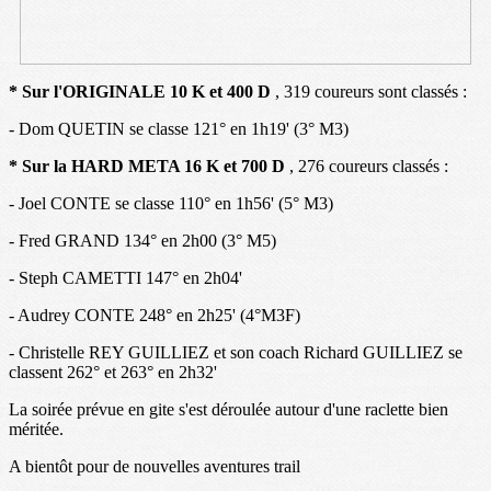
* Sur l'ORIGINALE 10 K et 400 D
, 319 coureurs sont classés :
- Dom QUETIN se classe 121° en 1h19' (3° M3)
* Sur la HARD META 16 K et 700 D
, 276 coureurs classés :
- Joel CONTE se classe 110° en 1h56' (5° M3)
- Fred GRAND 134° en 2h00 (3° M5)
- Steph CAMETTI 147° en 2h04'
- Audrey CONTE 248° en 2h25' (4°M3F)
- Christelle REY GUILLIEZ et son coach Richard GUILLIEZ se
classent 262° et 263° en 2h32'
La soirée prévue en gite s'est déroulée autour d'une raclette bien
méritée.
A bientôt pour de nouvelles aventures trail