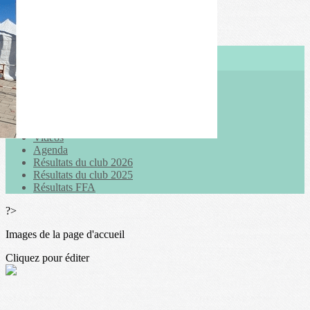
Exporter les lignes sélectionnées
Exporter toutes les colonnes
Exporter uniquement les colonnes affichées
Menu
<
>
Actualités
Galeries photo
Vidéos
Agenda
Résultats du club 2026
Résultats du club 2025
Résultats FFA
?>
Images de la page d'accueil
Cliquez pour éditer