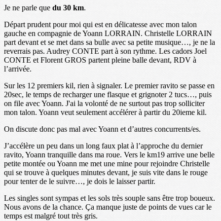
Je ne parle que
du 30 km
.
Départ prudent pour moi qui est en délicatesse avec mon talon
gauche en compagnie de Yoann LORRAIN. Christelle LORRAIN
part devant et se met dans sa bulle avec sa petite musique…, je ne la
reverrais pas. Audrey CONTE part à son rythme. Les cadors Joel
CONTE et Florent GROS partent pleine balle devant, RDV à
l’arrivée.
Sur les 12 premiers kil, rien à signaler. Le premier ravito se passe en
20sec, le temps de recharger une flasque et grignoter 2 tucs…, puis
on file avec Yoann. J'ai la volonté de ne surtout pas trop solliciter
mon talon. Yoann veut seulement accélérer à partir du 20ieme kil.
On discute donc pas mal avec Yoann et d’autres concurrents/es.
J’accélère un peu dans un long faux plat à l’approche du dernier
ravito, Yoann tranquille dans ma roue. Vers le km19 arrive une belle
petite montée ou Yoann me met une mine pour rejoindre Christelle
qui se trouve à quelques minutes devant, je suis vite dans le rouge
pour tenter de le suivre…, je dois le laisser partir.
Les singles sont sympas et les sols très souple sans être trop boueux.
Nous avons de la chance. Ça manque juste de points de vues car le
temps est malgré tout très gris.