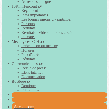
Adhésions en ligne
10Km Héricourt
▴
▾
Réglement
Infos importantes
Les bonnes raisons d'y participer
Parcours
Résultats
Résultats - Vidéos - Photos 2025
Palmarès
Meeting des SGH
▴
▾
Présentation du meeting
Horaires
Plan d'accès
Résultats
Communications
▴
▾
Revue de presse
Liens internet
Documentation
Boutique
▴
▾
Boutique
E-Boutique
Se connecter