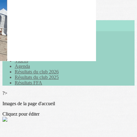
Exporter les lignes sélectionnées
Exporter toutes les colonnes
Exporter uniquement les colonnes affichées
Menu
<
>
Actualités
Galeries photo
Vidéos
Agenda
Résultats du club 2026
Résultats du club 2025
Résultats FFA
?>
Images de la page d'accueil
Cliquez pour éditer