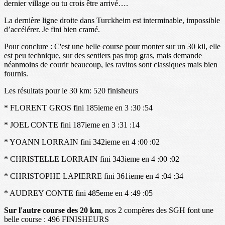
dernier village ou tu crois être arrivé….
La dernière ligne droite dans Turckheim est interminable, impossible
d’accélérer. Je fini bien cramé.
Pour conclure : C'est une belle course pour monter sur un 30 kil, elle
est peu technique, sur des sentiers pas trop gras, mais demande
néanmoins de courir beaucoup, les ravitos sont classiques mais bien
fournis.
Les résultats pour le 30 km: 520 finisheurs
* FLORENT GROS fini 185ieme en 3 :30 :54
* JOEL CONTE fini 187ieme en 3 :31 :14
* YOANN LORRAIN fini 342ieme en 4 :00 :02
* CHRISTELLE LORRAIN fini 343ieme en 4 :00 :02
* CHRISTOPHE LAPIERRE fini 361ieme en 4 :04 :34
* AUDREY CONTE fini 485eme en 4 :49 :05
Sur l'autre course des 20 km
, nos 2 compères des SGH font une
belle course : 496 FINISHEURS