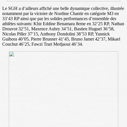
Le SGH a d’ailleurs affiché une belle dynamique collective, illustrée
notamment par la victoire de Nordine Chantir en catégorie M3 en
33’43 RP ainsi que par les solides performances d’ensemble des
athlètes suivants: Khir Eddine Benamara 8eme en 32’25 RP, Nathan
Drouvot 32’51, Maxence Aubry 34’51, Bastien Huguel 36’58,
Nicolas Piller 37’15, Anthony Dondolini 38’53 RP, Yannick
Guibora 40’05, Pierre Brunner 41’45, Bruno Jamet 42’37, Mikael
Couchut 46’25, Fawzi Trari Medjaoui 46’34.