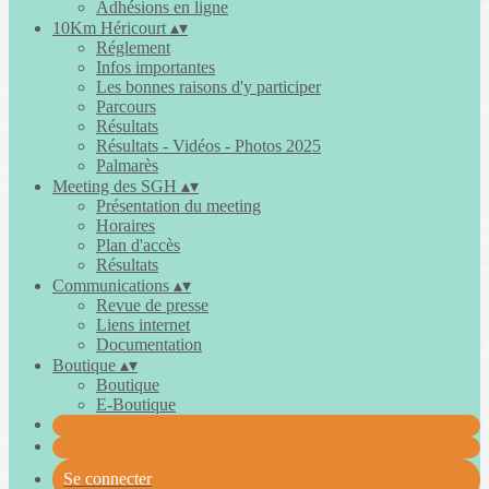
Adhésions en ligne
10Km Héricourt
▴
▾
Réglement
Infos importantes
Les bonnes raisons d'y participer
Parcours
Résultats
Résultats - Vidéos - Photos 2025
Palmarès
Meeting des SGH
▴
▾
Présentation du meeting
Horaires
Plan d'accès
Résultats
Communications
▴
▾
Revue de presse
Liens internet
Documentation
Boutique
▴
▾
Boutique
E-Boutique
Se connecter