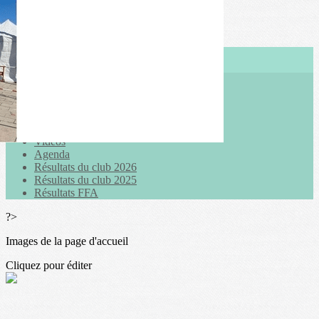
Exporter les lignes sélectionnées
Exporter toutes les colonnes
Exporter uniquement les colonnes affichées
Menu
<
>
Actualités
Galeries photo
Vidéos
Agenda
Résultats du club 2026
Résultats du club 2025
Résultats FFA
?>
Images de la page d'accueil
Cliquez pour éditer