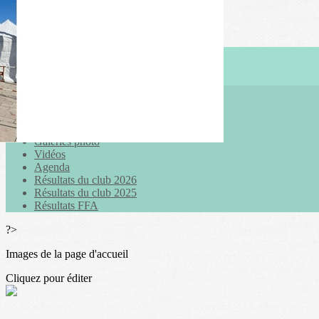
Exporter les lignes sélectionnées
Exporter toutes les colonnes
Exporter uniquement les colonnes affichées
Menu
<
>
Actualités
Galeries photo
Vidéos
Agenda
Résultats du club 2026
Résultats du club 2025
Résultats FFA
?>
Images de la page d'accueil
Cliquez pour éditer