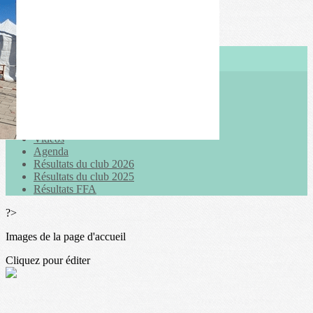
Exporter les lignes sélectionnées
Exporter toutes les colonnes
Exporter uniquement les colonnes affichées
Menu
<
>
Actualités
Galeries photo
Vidéos
Agenda
Résultats du club 2026
Résultats du club 2025
Résultats FFA
?>
Images de la page d'accueil
Cliquez pour éditer