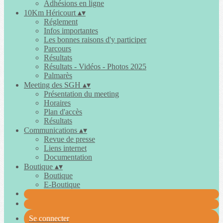
Adhésions en ligne
10Km Héricourt
▴
▾
Réglement
Infos importantes
Les bonnes raisons d'y participer
Parcours
Résultats
Résultats - Vidéos - Photos 2025
Palmarès
Meeting des SGH
▴
▾
Présentation du meeting
Horaires
Plan d'accès
Résultats
Communications
▴
▾
Revue de presse
Liens internet
Documentation
Boutique
▴
▾
Boutique
E-Boutique
Se connecter