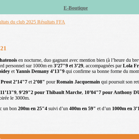
E-Boutique
ltats du club 2025
Résultats FFA
021
hatenois
en nocturne, duo gagnant avec mention bien (à l’heure du br
ord personnel sur 1000m en
3’27"9 et 3’29
, accompagnées par
Lola Fr
oidey
et
Yannis Demany
4’13"9
qui confirme sa bonne forme du mom
Prost 2’14"7
et
2’08"
pour
Romain Jacquemain
qui poursuit son re
 11’13"9
,
9’29"2 pour Thibault Marche
,
10’04"7 pour Anthony 
soirée le 3000m.
c un bon
200m en 25"4
suivi d’un
400m en 59"
et d’un
1000m en 3’