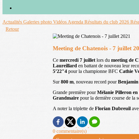
Actualités
Galeries photo
Vidéos
Agenda
Résultats du club 2026
Résu
Retour
Meeting de Chatenois - 7 juillet 2
Ce
mercredi 7 juillet
lors du
meeting de C
Laureillard
en battant de nouveau leur rec
5’22"4
pour la championne BFC
Cathie V
Sur
800 m
, nouveau record pour
Benjamin 
Grande première pour
Mélanie Pilleron en
Grandmaire
pour la dernière course de la 
A noter la triplette de
Florian Dubreuil
ave
0 commentaire(s)