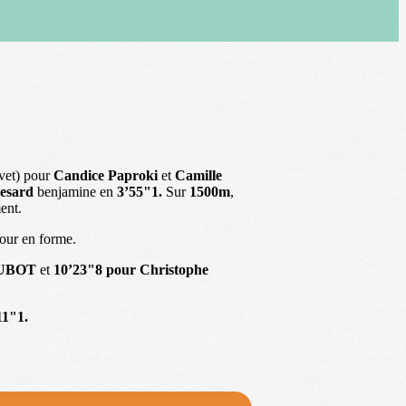
evet) pour
Candice Paproki
et
Camille
esard
benjamine en
3’55"1.
Sur
1500m
,
ent.
tour en forme.
DUBOT
et
10’23"8 pour Christophe
11"1.