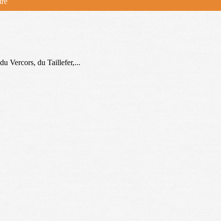
ire
u Vercors, du Taillefer,...