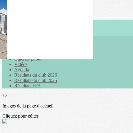
Exporter les lignes sélectionnées
Exporter toutes les colonnes
Exporter uniquement les colonnes affichées
Menu
<
>
Actualités
Galeries photo
Vidéos
Agenda
Résultats du club 2026
Résultats du club 2025
Résultats FFA
?>
Images de la page d'accueil
Cliquez pour éditer