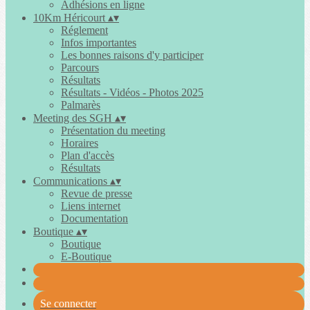
Adhésions en ligne
10Km Héricourt
▴
▾
Réglement
Infos importantes
Les bonnes raisons d'y participer
Parcours
Résultats
Résultats - Vidéos - Photos 2025
Palmarès
Meeting des SGH
▴
▾
Présentation du meeting
Horaires
Plan d'accès
Résultats
Communications
▴
▾
Revue de presse
Liens internet
Documentation
Boutique
▴
▾
Boutique
E-Boutique
Se connecter