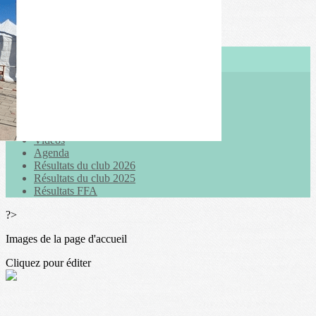
Exporter les lignes sélectionnées
Exporter toutes les colonnes
Exporter uniquement les colonnes affichées
Menu
<
>
Actualités
Galeries photo
Vidéos
Agenda
Résultats du club 2026
Résultats du club 2025
Résultats FFA
?>
Images de la page d'accueil
Cliquez pour éditer