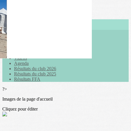
Exporter les lignes sélectionnées
Exporter toutes les colonnes
Exporter uniquement les colonnes affichées
Menu
<
>
Actualités
Galeries photo
Vidéos
Agenda
Résultats du club 2026
Résultats du club 2025
Résultats FFA
?>
Images de la page d'accueil
Cliquez pour éditer