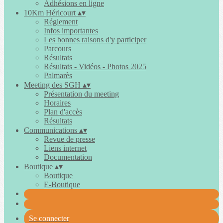
Adhésions en ligne
10Km Héricourt
▴
▾
Réglement
Infos importantes
Les bonnes raisons d'y participer
Parcours
Résultats
Résultats - Vidéos - Photos 2025
Palmarès
Meeting des SGH
▴
▾
Présentation du meeting
Horaires
Plan d'accès
Résultats
Communications
▴
▾
Revue de presse
Liens internet
Documentation
Boutique
▴
▾
Boutique
E-Boutique
Se connecter