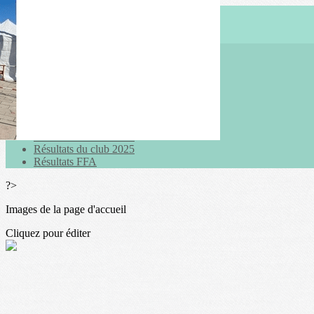
Menu
<
>
Actualités
Galeries photo
Vidéos
Agenda
Résultats du club 2026
Résultats du club 2025
Résultats FFA
?>
Images de la page d'accueil
Cliquez pour éditer