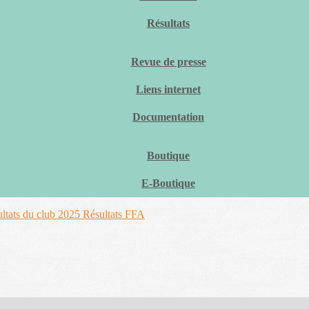
Résultats
Revue de presse
Liens internet
Documentation
Boutique
E-Boutique
ltats du club 2025
Résultats FFA