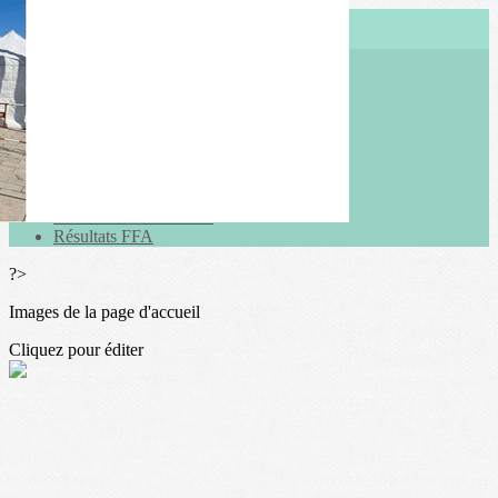
Menu
<
>
Actualités
Galeries photo
Vidéos
Agenda
Résultats du club 2026
Résultats du club 2025
Résultats FFA
?>
Images de la page d'accueil
Cliquez pour éditer