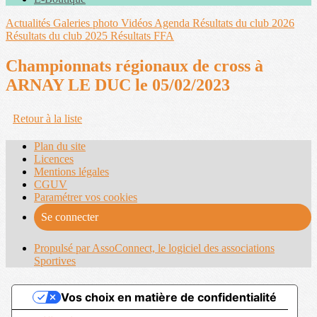
Actualités
Galeries photo
Vidéos
Agenda
Résultats du club 2026
Résultats du club 2025
Résultats FFA
Championnats régionaux de cross à
ARNAY LE DUC le 05/02/2023
Retour à la liste
Plan du site
Licences
Mentions légales
CGUV
Paramétrer vos cookies
Se connecter
Propulsé par AssoConnect, le logiciel des associations
Sportives
Vos choix en matière de confidentialité