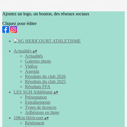
Ajoutez un logo, un bouton, des réseaux sociaux
Cliquez pour éditer
Actualités
▴
▾
Actualités
Galeries photo
Vidéos
Agenda
Résultats du club 2026
Résultats du club 2025
Résultats FFA
LES SGH Athlétisme
▴
▾
Présentation
Entraînements
Types de licences
Adhésions en ligne
10Km Héricourt
▴
▾
Réglement