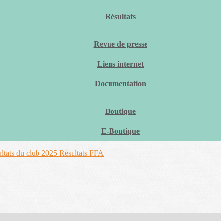
Résultats
Revue de presse
Liens internet
Documentation
Boutique
E-Boutique
ltats du club 2025
Résultats FFA