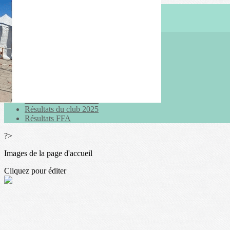
Menu
<
>
Actualités
Galeries photo
Vidéos
Agenda
Résultats du club 2026
Résultats du club 2025
Résultats FFA
?>
Images de la page d'accueil
Cliquez pour éditer