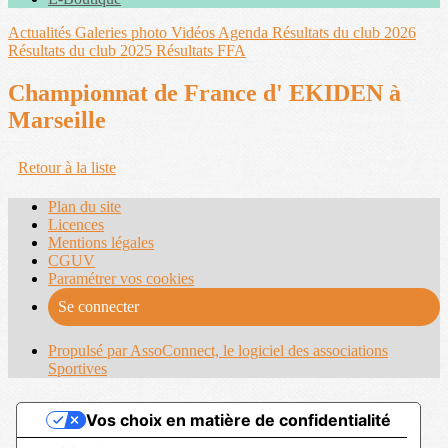
Actualités
Galeries photo
Vidéos
Agenda
Résultats du club 2026
Résultats du club 2025
Résultats FFA
Championnat de France d' EKIDEN à
Marseille
Retour à la liste
Plan du site
Licences
Mentions légales
CGUV
Paramétrer vos cookies
Se connecter
Propulsé par AssoConnect, le logiciel des associations
Sportives
Vos choix en matière de confidentialité