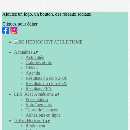
Ajoutez un logo, un bouton, des réseaux sociaux
Cliquez pour éditer
Actualités
▴
▾
Actualités
Galeries photo
Vidéos
Agenda
Résultats du club 2026
Résultats du club 2025
Résultats FFA
LES SGH Athlétisme
▴
▾
Présentation
Entraînements
Types de licences
Adhésions en ligne
10Km Héricourt
▴
▾
Réglement