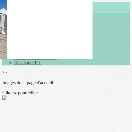
Menu
<
>
Actualités
Galeries photo
Vidéos
Agenda
Résultats du club 2026
Résultats du club 2025
Résultats FFA
?>
Images de la page d'accueil
Cliquez pour éditer