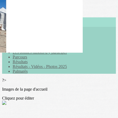
Exporter les lignes sélectionnées
Exporter toutes les colonnes
Exporter uniquement les colonnes affichées
Menu
<
>
Réglement
Infos importantes
Les bonnes raisons d'y participer
Parcours
Résultats
Résultats - Vidéos - Photos 2025
Palmarès
?>
Images de la page d'accueil
Cliquez pour éditer