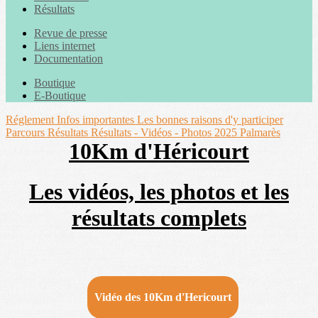
Résultats
Revue de presse
Liens internet
Documentation
Boutique
E-Boutique
Réglement
Infos importantes
Les bonnes raisons d'y participer
Parcours
Résultats
Résultats - Vidéos - Photos 2025
Palmarès
10Km d'Héricourt
Les vidéos, les photos et les
résultats complets
Vidéo des 10Km d'Hericourt