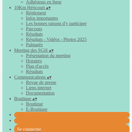
Adhésions en ligne
10Km Héricourt
▴
▾
Réglement
Infos importantes
Les bonnes raisons d'y participer
Parcours
Résultats
Résultats - Vidéos - Photos 2025
Palmarès
Meeting des SGH
▴
▾
Présentation du meeting
Horaires
Plan d'accès
Résultats
Communications
▴
▾
Revue de presse
Liens internet
Documentation
Boutique
▴
▾
Boutique
E-Boutique
Se connecter