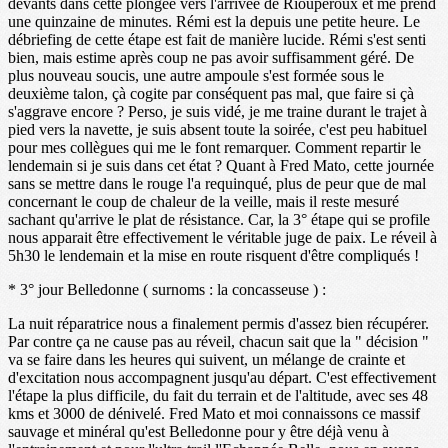
devants dans cette plongée vers l'arrivée de Rioupéroux et me prend
une quinzaine de minutes. Rémi est la depuis une petite heure. Le
débriefing de cette étape est fait de manière lucide. Rémi s'est senti
bien, mais estime après coup ne pas avoir suffisamment géré. De
plus nouveau soucis, une autre ampoule s'est formée sous le
deuxième talon, çà cogite par conséquent pas mal, que faire si çà
s'aggrave encore ? Perso, je suis vidé, je me traine durant le trajet à
pied vers la navette, je suis absent toute la soirée, c'est peu habituel
pour mes collègues qui me le font remarquer. Comment repartir le
lendemain si je suis dans cet état ? Quant à Fred Mato, cette journée
sans se mettre dans le rouge l'a requinqué, plus de peur que de mal
concernant le coup de chaleur de la veille, mais il reste mesuré
sachant qu'arrive le plat de résistance. Car, la 3° étape qui se profile
nous apparait être effectivement le véritable juge de paix. Le réveil à
5h30 le lendemain et la mise en route risquent d'être compliqués !
* 3° jour Belledonne ( surnoms : la concasseuse ) :
La nuit réparatrice nous a finalement permis d'assez bien récupérer.
Par contre ça ne cause pas au réveil, chacun sait que la " décision "
va se faire dans les heures qui suivent, un mélange de crainte et
d'excitation nous accompagnent jusqu'au départ. C'est effectivement
l'étape la plus difficile, du fait du terrain et de l'altitude, avec ses 48
kms et 3000 de dénivelé. Fred Mato et moi connaissons ce massif
sauvage et minéral qu'est Belledonne pour y être déjà venu à