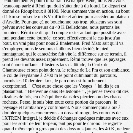
l'entrainement et pour l'ultra trail l'Echappée Belle, nous en avons
beaucoup parlé à Rémi qui doit s'attendre à du lourd. Le départ est
donné de Rioupéroux à 8H00. Nous sommes vite en action, au bout
d'1 km se présente un KV difficile et aérien pour accéder au plateau
d'Arselle. Pour que çà ne bouchonne pas trop, plusieurs sas sont
prévus avec les coureurs du 40 K Belledonne, nous partons les
premiers. Rémi me dit qu'il compte rester autant que possible avec
moi pendant cette journée, ce sera effectivement le cas jusqu'au
bout, un vrai plus pour nous 2 finalement. Fred Mato sait qu'il va
s'employer, nous le sentons d'ailleurs bien décidé, le pied
montagnard qui le caractérise fait vite la différence sur ce terrain, il
prend les devants assez rapidement. Rémi trouve que les paysages
sont époustouflants : Plusieurs lacs d'altitude, la Croix de
Chamrousse et son point de vu, le refuge de La Pra et son ambiance,
le col de Freydanne à 2700 m le point culminant du parcours,
hormis les 10 derniers kms, le parcours est franchement
exceptionnel. " C'est autre chose que les Vosges " lui dis je en
plaisantant. " Bienvenue dans Belledonne " , je pense l'avoir dit des
dizaines de fois, en déséquilibre dans des pierriers ou des chaos
rocheux. Perso, je suis bien toute cette portion du parcours, le
paysage et l'ambiance y contribuent. Nous commençons alors à
doubler quelques concurrents au dossard rouge, les coureurs de
l'XTREM Intégral, je décide d'échanger quelques minutes avec eux
pour les sortir de leur torpeur, tant pis pour le chrono. Je regrette
quand même qu'un gros quota des dossards jaunes, les 40 K, ne leur