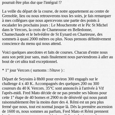
pourrait être plus dur que l'intégral !?
La veille du départ de la course, de notre appartement au centre de
Grenoble, lieu ou nous retrouverons tous les soirs, je fais remarquer
à mes collègues que nous apercevons une partie des points à
escalader les prochains jours : Le Moucherotte et le Pic St Michel
dans le Vercors, la croix de Chamrousse en Belledonne,
Chamechaude et le belvédère de St Eynard en Chartreuse, des
sommets à quasi 2000 mètres ou plus. Nous prenons définitivement
conscience du menu qui nous attend.
Voici quelques anecdotes et faits de courses. Chacun d'entre nous
aura son petit jour sans, mais finalement nous parviendrons à aller au
bout de cet ultra trail exceptionnel.
* 1° jour Vercors ( surnoms : l'étuve ) :
Départ de Seyssins à 8h00 pour environ 300 engagés sur le
challenge 4 x 40 K. Accompagnés des quelques 200 ou 300
coureurs du 40 K Vercors. 35°C sont annoncés à l'arrivée à Vif
l'après-midi. Fred Mato décide de ne pas prendre ses bâtons pour
cette 1° étape de 40 bornes et 2900 m de dénivelé qui nous parait
raisonnablement être la moins dure des 4. Rémi est un peu plus
fermé que nous, tout est normal jusque là. Dès la première ascension
de 1600 m, nous sommes au parfum, Fred Mato et Rémi prennent