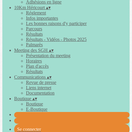
Adhésions en ligne
10Km Héricourt
▴
▾
Réglement
Infos importantes
Les bonnes raisons d'y participer
Parcours
Résultats
Résultats - Vidéos - Photos 2025
Palmarès
Meeting des SGH
▴
▾
Présentation du meeting
Horaires
Plan d'accès
Résultats
Communications
▴
▾
Revue de presse
Liens internet
Documentation
Boutique
▴
▾
Boutique
E-Boutique
Se connecter