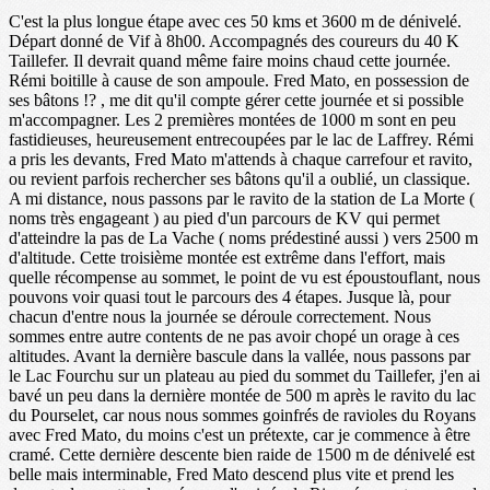
C'est la plus longue étape avec ces 50 kms et 3600 m de dénivelé.
Départ donné de Vif à 8h00. Accompagnés des coureurs du 40 K
Taillefer. Il devrait quand même faire moins chaud cette journée.
Rémi boitille à cause de son ampoule. Fred Mato, en possession de
ses bâtons !? , me dit qu'il compte gérer cette journée et si possible
m'accompagner. Les 2 premières montées de 1000 m sont en peu
fastidieuses, heureusement entrecoupées par le lac de Laffrey. Rémi
a pris les devants, Fred Mato m'attends à chaque carrefour et ravito,
ou revient parfois rechercher ses bâtons qu'il a oublié, un classique.
A mi distance, nous passons par le ravito de la station de La Morte (
noms très engageant ) au pied d'un parcours de KV qui permet
d'atteindre la pas de La Vache ( noms prédestiné aussi ) vers 2500 m
d'altitude. Cette troisième montée est extrême dans l'effort, mais
quelle récompense au sommet, le point de vu est époustouflant, nous
pouvons voir quasi tout le parcours des 4 étapes. Jusque là, pour
chacun d'entre nous la journée se déroule correctement. Nous
sommes entre autre contents de ne pas avoir chopé un orage à ces
altitudes. Avant la dernière bascule dans la vallée, nous passons par
le Lac Fourchu sur un plateau au pied du sommet du Taillefer, j'en ai
bavé un peu dans la dernière montée de 500 m après le ravito du lac
du Pourselet, car nous nous sommes goinfrés de ravioles du Royans
avec Fred Mato, du moins c'est un prétexte, car je commence à être
cramé. Cette dernière descente bien raide de 1500 m de dénivelé est
belle mais interminable, Fred Mato descend plus vite et prend les