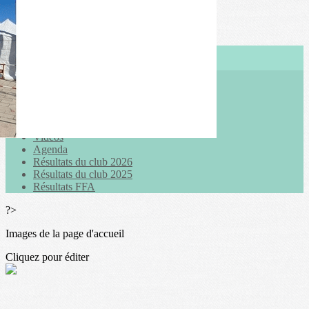
Exporter les lignes sélectionnées
Exporter toutes les colonnes
Exporter uniquement les colonnes affichées
Menu
<
>
Actualités
Galeries photo
Vidéos
Agenda
Résultats du club 2026
Résultats du club 2025
Résultats FFA
?>
Images de la page d'accueil
Cliquez pour éditer