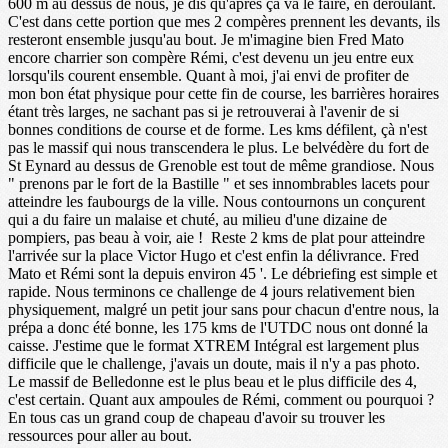
600 m au dessus de nous, je dis qu'après çà va le faire, en déroulant.
C'est dans cette portion que mes 2 compères prennent les devants, ils
resteront ensemble jusqu'au bout. Je m'imagine bien Fred Mato
encore charrier son compère Rémi, c'est devenu un jeu entre eux
lorsqu'ils courent ensemble. Quant à moi, j'ai envi de profiter de
mon bon état physique pour cette fin de course, les barrières horaires
étant très larges, ne sachant pas si je retrouverai à l'avenir de si
bonnes conditions de course et de forme. Les kms défilent, çà n'est
pas le massif qui nous transcendera le plus. Le belvédère du fort de
St Eynard au dessus de Grenoble est tout de même grandiose. Nous
" prenons par le fort de la Bastille " et ses innombrables lacets pour
atteindre les faubourgs de la ville. Nous contournons un conçurent
qui a du faire un malaise et chuté, au milieu d'une dizaine de
pompiers, pas beau à voir, aie ! Reste 2 kms de plat pour atteindre
l'arrivée sur la place Victor Hugo et c'est enfin la délivrance. Fred
Mato et Rémi sont la depuis environ 45 '. Le débriefing est simple et
rapide. Nous terminons ce challenge de 4 jours relativement bien
physiquement, malgré un petit jour sans pour chacun d'entre nous, la
prépa a donc été bonne, les 175 kms de l'UTDC nous ont donné la
caisse. J'estime que le format XTREM Intégral est largement plus
difficile que le challenge, j'avais un doute, mais il n'y a pas photo.
Le massif de Belledonne est le plus beau et le plus difficile des 4,
c'est certain. Quant aux ampoules de Rémi, comment ou pourquoi ?
En tous cas un grand coup de chapeau d'avoir su trouver les
ressources pour aller au bout.