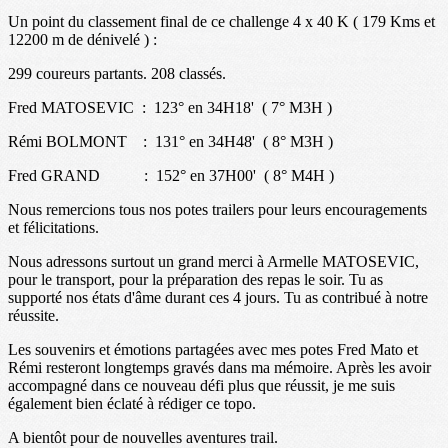
Un point du classement final de ce challenge 4 x 40 K ( 179 Kms et
12200 m de dénivelé ) :
299 coureurs partants. 208 classés.
Fred MATOSEVIC : 123° en 34H18' ( 7° M3H )
Rémi BOLMONT : 131° en 34H48' ( 8° M3H )
Fred GRAND : 152° en 37H00' ( 8° M4H )
Nous remercions tous nos potes trailers pour leurs encouragements
et félicitations.
Nous adressons surtout un grand merci à Armelle MATOSEVIC,
pour le transport, pour la préparation des repas le soir. Tu as
supporté nos états d'âme durant ces 4 jours. Tu as contribué à notre
réussite.
Les souvenirs et émotions partagées avec mes potes Fred Mato et
Rémi resteront longtemps gravés dans ma mémoire. Après les avoir
accompagné dans ce nouveau défi plus que réussit, je me suis
également bien éclaté à rédiger ce topo.
A bientôt pour de nouvelles aventures trail.