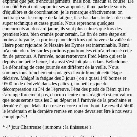
exprime que peu d'encouragements, mais bon, chacun sa course. De
son côté Rémi doit supporter ses ampoules, il me parle de soucis
d'équilibre et de coordination, je le remarque effectivement, on
mettra çà sur le compte de la fatigue, il se bas dans toute la descente
super technique et casse gueule. Nous reprenons quelques
concurrents au dossard jaune, ils sont plus calmes que lors des
premiers kms, bien cramés pour certain. La fin de cette étape est
moins attrayante, la portion plane de 6 kms qui traverse la vallée de
l'Isère pour rejoindre St Nazaire les Eymes est interminable. Rémi
m'a entendu râler sur les portions goudronnées et m'a reboosté cette
fin de parcours. A l'arrivée, nous retrouvons Fred Mato qui est la
depuis une petite heure, lui aussi s'est fait plaisir dans Belledonne.
Le débriefing de cette journée est différent de la veille. Nous
sommes tous franchement soulagés d'avoir franchit cette étape
décisive. Malgré la fatigue des 3 jours ( on a quasi 140 bornes et
9500 m de dénivelé dans les pattes ), un petit risque de
décompression au 3/4 de l'épreuve, l'état des pieds de Rémi qui ne
s'arrange forcement pas, chacun d'entre nous réagit et est convaincu
que nous serons tous les 3 au départ et à l'arrivée de la prochaine et
dernière étape. Mais il en reste encore un bon bout. Le réveil à 5h00
le lendemain et la dernière remise en route devraient être à nouveau
compliqués !
* 4° jour Chartreuse ( surnoms : la finisseuse ) :