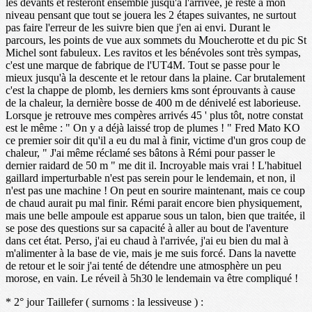
les devants et resteront ensemble jusqu'à l'arrivée, je reste à mon
niveau pensant que tout se jouera les 2 étapes suivantes, ne surtout
pas faire l'erreur de les suivre bien que j'en ai envi. Durant le
parcours, les points de vue aux sommets du Moucherotte et du pic St
Michel sont fabuleux. Les ravitos et les bénévoles sont très sympas,
c'est une marque de fabrique de l'UT4M. Tout se passe pour le
mieux jusqu'à la descente et le retour dans la plaine. Car brutalement
c'est la chappe de plomb, les derniers kms sont éprouvants à cause
de la chaleur, la dernière bosse de 400 m de dénivelé est laborieuse.
Lorsque je retrouve mes compères arrivés 45 ' plus tôt, notre constat
est le même : " On y a déjà laissé trop de plumes ! " Fred Mato KO
ce premier soir dit qu'il a eu du mal à finir, victime d'un gros coup de
chaleur, " J'ai même réclamé ses bâtons à Rémi pour passer le
dernier raidard de 50 m " me dit il. Incroyable mais vrai ! L'habituel
gaillard imperturbable n'est pas serein pour le lendemain, et non, il
n'est pas une machine ! On peut en sourire maintenant, mais ce coup
de chaud aurait pu mal finir. Rémi parait encore bien physiquement,
mais une belle ampoule est apparue sous un talon, bien que traitée, il
se pose des questions sur sa capacité à aller au bout de l'aventure
dans cet état. Perso, j'ai eu chaud à l'arrivée, j'ai eu bien du mal à
m'alimenter à la base de vie, mais je me suis forcé. Dans la navette
de retour et le soir j'ai tenté de détendre une atmosphère un peu
morose, en vain. Le réveil à 5h30 le lendemain va être compliqué !
* 2° jour Taillefer ( surnoms : la lessiveuse ) :