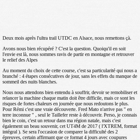
Deux mois après l'ultra trail UTDC en Alsace, nous remettons çà.
Avons nous bien récupéré ? C'est la question. Quoiqu'il en soit
l'envie est là, nous sommes ravis de partir en montagne et retrouver
le relief des Alpes
Au moment du choix de cette course, c'est sa particularité qui nous a
branché : 4 étapes consécutives de jour, sans les effets du manque de
sommeil des nuits blanches.
Nous nous attendons bien entendu à souffrir, devoir se remobiliser et
relancer la machine chaque matin doit être difficile, mais ce sont les
risques de fortes chaleurs en journée que nous redoutons le plus.
Pour Rémi c'est une vraie découverte. Fred Mato n'arrive pas " en
terre inconnue " , seul le Taillefer reste à découvrir. Perso, je connais
bien le coin, c'est un retour dans ma région natale, mais c'est
également un beau souvenir, cet UT4M de 2017 ( l'XTREM, format
intégral ). Se sera l'occasion de comparer la difficulté des 2
épreuves, certain affirmant que ce format 4 jours avec coupures