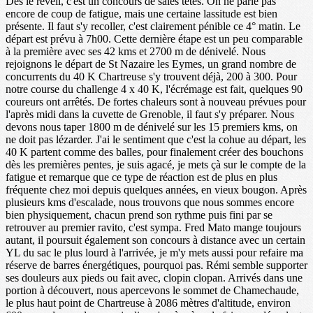
Dès le réveil, c'est un concours de sales têtes. On ne parle pas
encore de coup de fatigue, mais une certaine lassitude est bien
présente. Il faut s'y recoller, c'est clairement pénible ce 4° matin. Le
départ est prévu à 7h00. Cette dernière étape est un peu comparable
à la première avec ses 42 kms et 2700 m de dénivelé. Nous
rejoignons le départ de St Nazaire les Eymes, un grand nombre de
concurrents du 40 K Chartreuse s'y trouvent déjà, 200 à 300. Pour
notre course du challenge 4 x 40 K, l'écrémage est fait, quelques 90
coureurs ont arrêtés. De fortes chaleurs sont à nouveau prévues pour
l'après midi dans la cuvette de Grenoble, il faut s'y préparer. Nous
devons nous taper 1800 m de dénivelé sur les 15 premiers kms, on
ne doit pas lézarder. J'ai le sentiment que c'est la cohue au départ, les
40 K partent comme des balles, pour finalement créer des bouchons
dès les premières pentes, je suis agacé, je mets çà sur le compte de la
fatigue et remarque que ce type de réaction est de plus en plus
fréquente chez moi depuis quelques années, en vieux bougon. Après
plusieurs kms d'escalade, nous trouvons que nous sommes encore
bien physiquement, chacun prend son rythme puis fini par se
retrouver au premier ravito, c'est sympa. Fred Mato mange toujours
autant, il poursuit également son concours à distance avec un certain
YL du sac le plus lourd à l'arrivée, je m'y mets aussi pour refaire ma
réserve de barres énergétiques, pourquoi pas. Rémi semble supporter
ses douleurs aux pieds ou fait avec, clopin clopan. Arrivés dans une
portion à découvert, nous apercevons le sommet de Chamechaude,
le plus haut point de Chartreuse à 2086 mètres d'altitude, environ