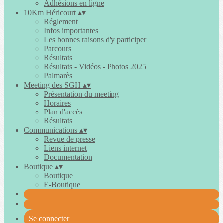
Adhésions en ligne
10Km Héricourt
▴
▾
Réglement
Infos importantes
Les bonnes raisons d'y participer
Parcours
Résultats
Résultats - Vidéos - Photos 2025
Palmarès
Meeting des SGH
▴
▾
Présentation du meeting
Horaires
Plan d'accès
Résultats
Communications
▴
▾
Revue de presse
Liens internet
Documentation
Boutique
▴
▾
Boutique
E-Boutique
Se connecter