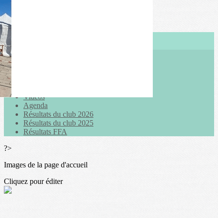
Exporter les lignes sélectionnées
Exporter toutes les colonnes
Exporter uniquement les colonnes affichées
Menu
<
>
Actualités
Galeries photo
Vidéos
Agenda
Résultats du club 2026
Résultats du club 2025
Résultats FFA
?>
Images de la page d'accueil
Cliquez pour éditer