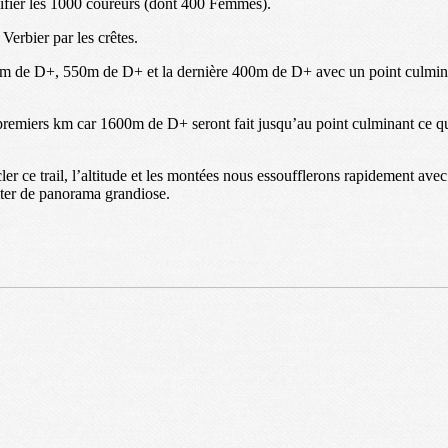
difier les 1000 coureurs (dont 400 Femmes).
Verbier par les crêtes.
50m de D+, 550m de D+ et la dernière 400m de D+ avec un point culmina
16 premiers km car 1600m de D+ seront fait jusqu’au point culminant ce 
r ce trail, l’altitude et les montées nous essoufflerons rapidement ave
fiter de panorama grandiose.