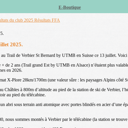
E-Boutique
ltats du club 2025
Résultats FFA
illet 2025.
au Trail de Verbier St Bernard by UTMB en Suisse ce 13 juillet. Voici
e + de 2 ans (Trail grand Est by UTMB en Alsace) n’étaient plus valabl
ones en 2026.
format X-Plore 28km/1700m (une valeur sûre : les paysages Alpins côté S
u Châbles à 800m d’altitude au pied de la station de ski de Verbier, l’
oir au pied du télécabine.
n abri sous terrain anti atomique avec portes blindés en acier d’une ép
0, nous sommes montés à Verbier par le télécabine (la station se trouve