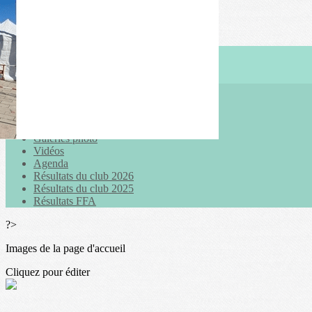
Exporter les lignes sélectionnées
Exporter toutes les colonnes
Exporter uniquement les colonnes affichées
Menu
<
>
Actualités
Galeries photo
Vidéos
Agenda
Résultats du club 2026
Résultats du club 2025
Résultats FFA
?>
Images de la page d'accueil
Cliquez pour éditer