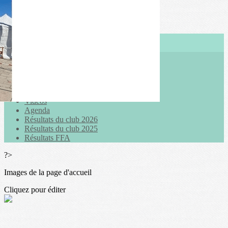
Exporter les lignes sélectionnées
Exporter toutes les colonnes
Exporter uniquement les colonnes affichées
Menu
<
>
Actualités
Galeries photo
Vidéos
Agenda
Résultats du club 2026
Résultats du club 2025
Résultats FFA
?>
Images de la page d'accueil
Cliquez pour éditer