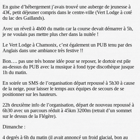
En guise d’hébergement j’avais trouvé une auberge de jeunesse à
43€, petit déjeuner compris dans le centre-ville (Vert Lodge à coté
du lac des Gaillands).
Avec un réveil à 4h00 du matin car la course devait démarrer à 5h,
je ne voulais pas mettre plus cher dans la nuitée !
Le Vert Lodge à Chamonix, c’est également un PUB tenu par des
Anglais dans une ambiance très festive !!
Bon…. pas une très bonne idée pour se reposer, le dortoir est pile
au-dessus du PUB avec la musique à fond type discothèque jusque
1h du matin.
En soirée un SMS de l’organisation départ repoussé à 5h30 à cause
de la neige, pour laisser le temps aux équipes de secours de se
positionner sur les hauteurs.
22h deuxième info de l’organisation, départ de nouveau repoussé à
6h30 avec un parcours réduit à 45km 3200m (retrait d’un sommet
sur le dessus de la Flégère).
Dimanche :
4 degrés à 6h du matin (il avait annoncé un froid glacial, bon au