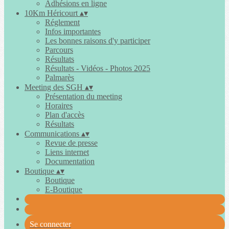
Adhésions en ligne
10Km Héricourt
▴
▾
Réglement
Infos importantes
Les bonnes raisons d'y participer
Parcours
Résultats
Résultats - Vidéos - Photos 2025
Palmarès
Meeting des SGH
▴
▾
Présentation du meeting
Horaires
Plan d'accès
Résultats
Communications
▴
▾
Revue de presse
Liens internet
Documentation
Boutique
▴
▾
Boutique
E-Boutique
Se connecter