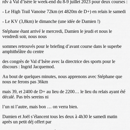
rdv à Val d’isère le week-end du 8-9 juillet 2023 pour deux courses :
- Le High Trail Vanoise 72km (et 4820m de D+) en relais le samedi
- Le KV (3,8km) le dimanche (une idée de Damien !)
Stéphane étant arrivé le mercredi, Damien le jeudi et nous le
vendredi soir, nous nous
sommes retrouvés pour le briefing d’avant course dans le superbe
amphithéâtre du centre
des congrès de Val d’Isère avec la directrice des sports pour le
discours : Ingrid Jacquemod.
Au bout de quelques minutes, nous apprenons avec Stéphane que
nous ne ferons pas 36km
mais 39, et 2400 de D+ au lieu de 2200… le lieu du relais ayant été
décalé. Pas très sereins ni
l’un ni l’autre, mais bon … on verra bien.
Damien et Joël s’élancent tous les deux à 4h30 le samedi matin
après un petit déj offert par