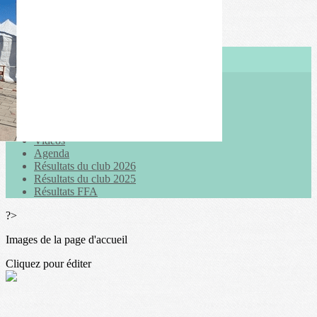
Exporter les lignes sélectionnées
Exporter toutes les colonnes
Exporter uniquement les colonnes affichées
Menu
<
>
Actualités
Galeries photo
Vidéos
Agenda
Résultats du club 2026
Résultats du club 2025
Résultats FFA
?>
Images de la page d'accueil
Cliquez pour éditer