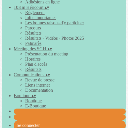
Adhésions en ligne
10Km Héricourt
▴
▾
Réglement
Infos importantes
Les bonnes raisons d'y participer
Parcours
Résultats
Résultats - Vidéos - Photos 2025
Palmarès
Meeting des SGH
▴
▾
Présentation du meeting
Horaires
Plan d'accès
Résultats
Communications
▴
▾
Revue de presse
Liens internet
Documentation
Boutique
▴
▾
Boutique
E-Boutique
Se connecter